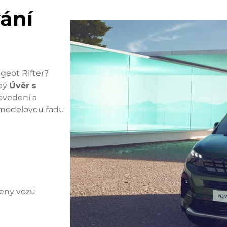
ání
geot Rifter?
obý
Úvěr s
rovedení a
í modelovou řadu
ceny vozu