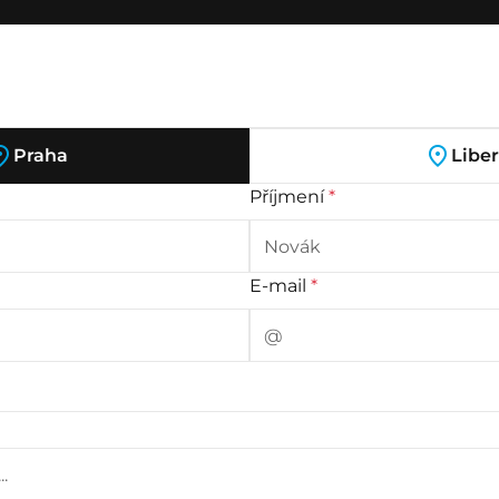
Praha
Libe
Příjmení
*
E-mail
*