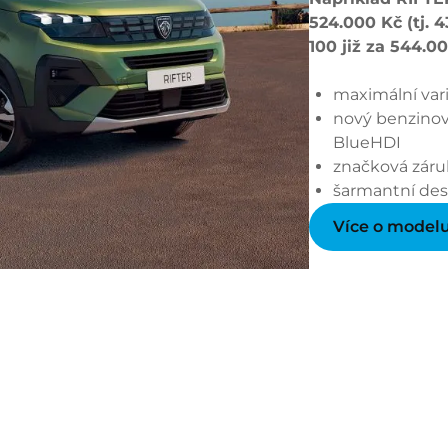
524.000 Kč (tj. 
100 již za 544.0
maximální vari
nový benzinov
BlueHDI
značková záruk
šarmantní des
Více o modelu