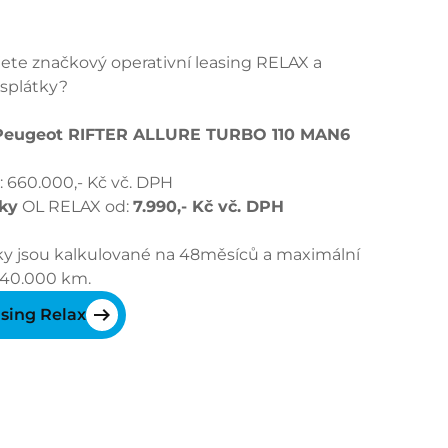
jete značkový operativní leasing RELAX a
 splátky?
 Peugeot RIFTER ALLURE TURBO 110 MAN6
 660.000,- Kč vč. DPH
ky
OL RELAX od:
7.990,- Kč vč. DPH
tky jsou kalkulované na 48měsíců a maximální
 40.000 km.
asing Relax