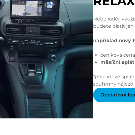
RELAX
Nebo raději využi
budete platit jen
například nový
ceníková cena:
měsíční splát
*příkladové splá
souhrnný nájezd
Operativní le