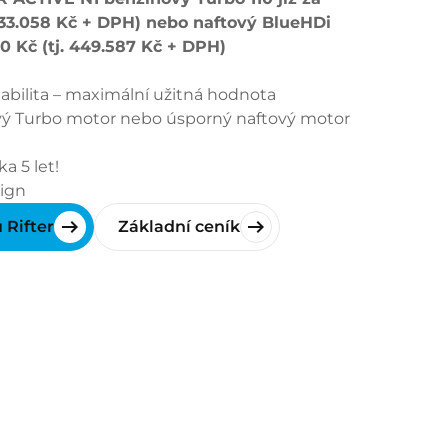
433.058 Kč + DPH) nebo naftový BlueHDi
00 Kč (tj. 449.587 Kč + DPH)
abilita – maximální užitná hodnota
ý Turbo motor nebo úsporný naftový motor
a 5 let!
ign
 Rifter
Základní ceník