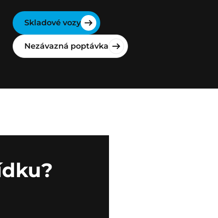
Skladové vozy
Nezávazná poptávka
ídku?