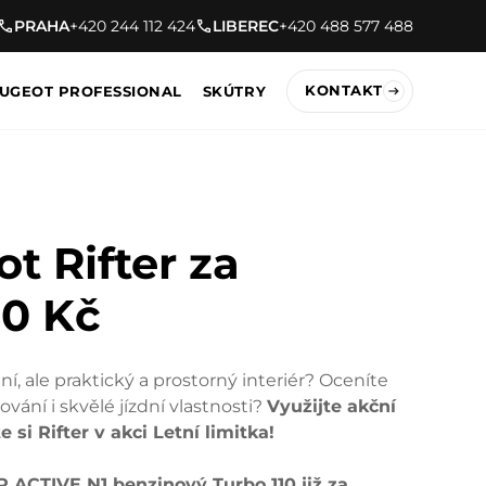
PRAHA
+420 244 112 424
LIBEREC
+420 488 577 488
KONTAKT
UGEOT PROFESSIONAL
SKÚTRY
t Rifter za
0 Kč
ní, ale praktický a prostorný interiér? Oceníte
ání i skvělé jízdní vlastnosti?
Využijte akční
 si Rifter v akci Letní limitka!
 ACTIVE N1 benzinový Turbo 110 již za