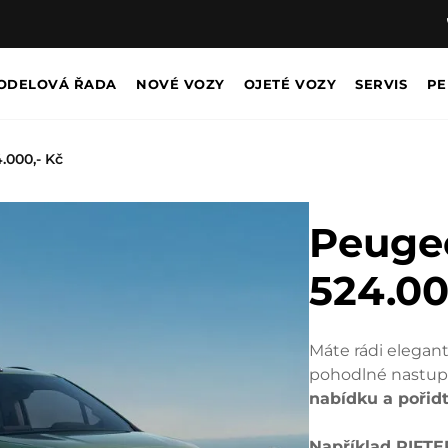
ODELOVÁ ŘADA
NOVÉ VOZY
OJETÉ VOZY
SERVIS
PE
.000,- Kč
Peugeo
524.00
Máte rádi elegant
pohodlné nastupov
nabídku a pořidte
Například RIFTER