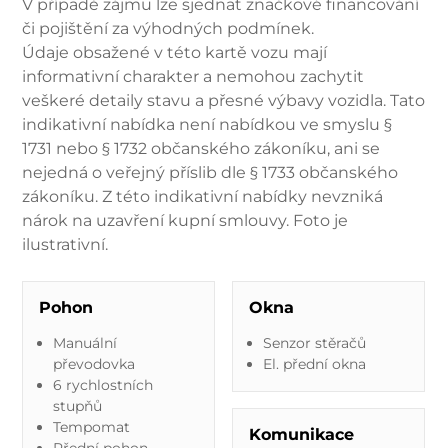
V případě zájmu lze sjednat značkové financování
či pojištění za výhodných podmínek.
Údaje obsažené v této kartě vozu mají
informativní charakter a nemohou zachytit
veškeré detaily stavu a přesné výbavy vozidla. Tato
indikativní nabídka není nabídkou ve smyslu §
1731 nebo § 1732 občanského zákoníku, ani se
nejedná o veřejný příslib dle § 1733 občanského
zákoníku. Z této indikativní nabídky nevzniká
nárok na uzavření kupní smlouvy. Foto je
ilustrativní.
Pohon
Okna
Manuální
Senzor stěračů
převodovka
El. přední okna
6 rychlostních
stupňů
Tempomat
Komunikace
Přední pohon