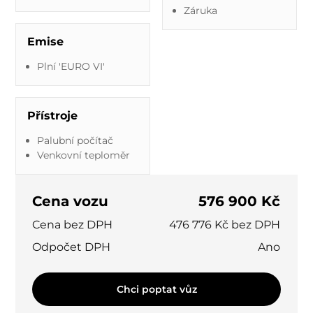
Záruka
Emise
Plní 'EURO VI'
Přístroje
Palubní počítač
Venkovní teploměr
Cena vozu
576 900 Kč
Cena bez DPH
476 776 Kč bez DPH
Odpočet DPH
Ano
Chci poptat vůz