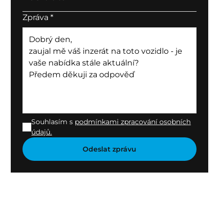
Zpráva
*
Souhlasím s
podmínkami zpracování osobních
údajů.