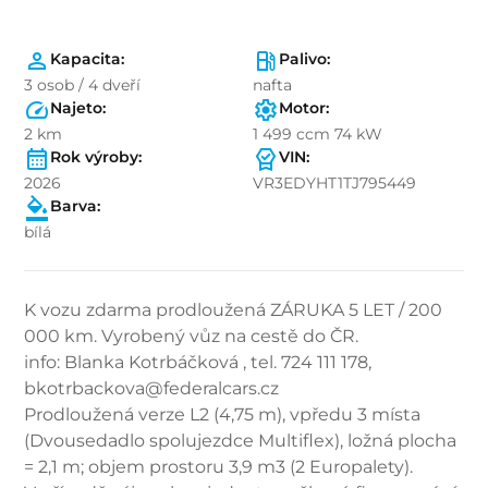
Kapacita:
Palivo:
3 osob / 4 dveří
nafta
Najeto:
Motor:
2 km
1 499 ccm 74 kW
Rok výroby:
VIN:
2026
VR3EDYHT1TJ795449
Barva:
bílá
K vozu zdarma prodloužená ZÁRUKA 5 LET / 200
000 km. Vyrobený vůz na cestě do ČR.
info: Blanka Kotrbáčková , tel. 724 111 178,
bkotrbackova@federalcars.cz
Prodloužená verze L2 (4,75 m), vpředu 3 místa
(Dvousedadlo spolujezdce Multiflex), ložná plocha
= 2,1 m; objem prostoru 3,9 m3 (2 Europalety).