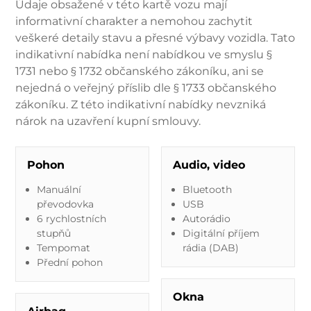
Údaje obsažené v této kartě vozu mají
informativní charakter a nemohou zachytit
veškeré detaily stavu a přesné výbavy vozidla. Tato
indikativní nabídka není nabídkou ve smyslu §
1731 nebo § 1732 občanského zákoníku, ani se
nejedná o veřejný příslib dle § 1733 občanského
zákoníku. Z této indikativní nabídky nevzniká
nárok na uzavření kupní smlouvy.
Pohon
Audio, video
Manuální
Bluetooth
převodovka
USB
6 rychlostních
Autorádio
stupňů
Digitální příjem
Tempomat
rádia (DAB)
Přední pohon
Okna