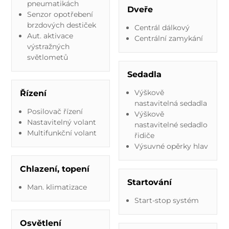
pneumatikách
Dveře
Senzor opotřebení
brzdových destiček
Centrál dálkový
Aut. aktivace
Centrální zamykání
výstražných
světlometů
Sedadla
Výškově
Řízení
nastavitelná sedadla
Posilovač řízení
Výškově
Nastavitelný volant
nastavitelné sedadlo
Multifunkční volant
řidiče
Výsuvné opěrky hlav
Chlazení, topení
Startování
Man. klimatizace
Start-stop systém
Osvětlení