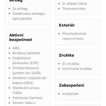
Airbag
El. přední okna
2x airbag
Tónovaná skla
Deaktivace airbagu
spolujezdce
Exteriér
Plnohodnotné
Aktivní
rezervní kolo
bezpečnost
ABS
Brzdový asistent
Zrcátka
Stabilizace
podvozku (ESP)
El. zrcátka
Protiprokluzový
Vyhřívaná zrcátka
systém kol (ASR)
Asistent rozjezdu do
kopce (HSA)
Zabezpečení
Sledování únavy
řidiče
Imobilizér
Parkovací kamera
Senzor tlaku v