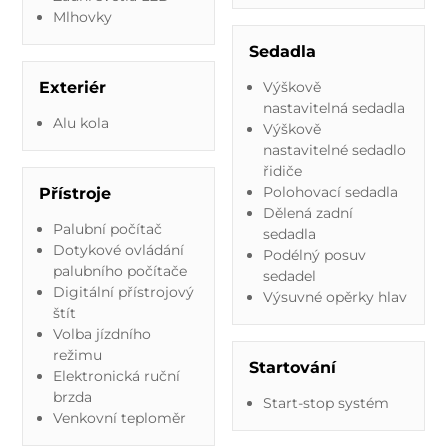
Mlhovky
Sedadla
Exteriér
Výškově
nastavitelná sedadla
Alu kola
Výškově
nastavitelné sedadlo
řidiče
Polohovací sedadla
Přístroje
Dělená zadní
Palubní počítač
sedadla
Dotykové ovládání
Podélný posuv
palubního počítače
sedadel
Digitální přístrojový
Výsuvné opěrky hlav
štít
Volba jízdního
režimu
Startování
Elektronická ruční
brzda
Start-stop systém
Venkovní teploměr