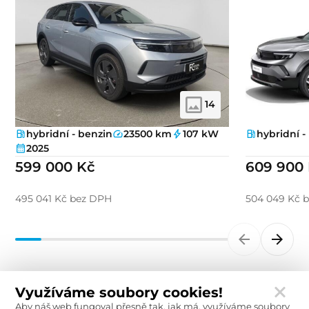
14
hybridní - benzin
23500 km
107 kW
hybridní -
2025
599 000 Kč
609 900
495 041 Kč bez DPH
504 049 Kč 
Využíváme soubory cookies!
Aby náš web fungoval přesně tak, jak má, využíváme soubory