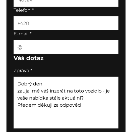
Telefon
*
E-mail
*
Váš dotaz
Zpráva
*