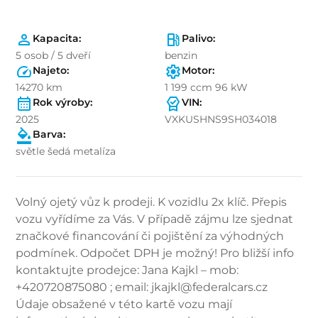
Kapacita:
Palivo:
5 osob / 5 dveří
benzin
Najeto:
Motor:
14270 km
1 199 ccm 96 kW
Rok výroby:
VIN:
2025
VXKUSHNS9SH034018
Barva:
světle šedá metalíza
Volný ojetý vůz k prodeji. K vozidlu 2x klíč. Přepis
vozu vyřídíme za Vás. V případě zájmu lze sjednat
značkové financování či pojištění za výhodných
podmínek. Odpočet DPH je možný! Pro bližší info
kontaktujte prodejce: Jana Kajkl – mob:
+420720875080 ; email: jkajkl@federalcars.cz
Údaje obsažené v této kartě vozu mají