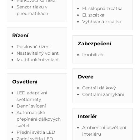
Parkovací kamera
Senzor tlaku v
El. sklopná zrcátka
pneumatikách
El. zrcátka
Vyhřívaná zrcátka
Řízení
Zabezpečení
Posilovač řízení
Nastavitelný volant
Imobilizér
Multifunkční volant
Dveře
Osvětlení
Centrál dálkový
LED adaptivní
Centrální zamykání
světlomety
Denní svícení
Automatické
Interiér
přepínání dálkových
světel
Ambientní osvětlení
Přední světla LED
interiéru
Zadní světla LED