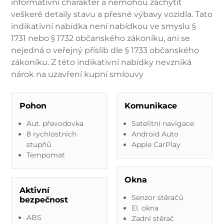
informativní charakter a nemohou zachytit
veškeré detaily stavu a přesné výbavy vozidla. Tato
indikativní nabídka není nabídkou ve smyslu §
1731 nebo § 1732 občanského zákoníku, ani se
nejedná o veřejný příslib dle § 1733 občanského
zákoníku. Z této indikativní nabídky nevzniká
nárok na uzavření kupní smlouvy
Pohon
Komunikace
Aut. převodovka
Satelitní navigace
8 rychlostních
Android Auto
stupňů
Apple CarPlay
Tempomat
Okna
Aktivní
Senzor stěračů
bezpečnost
El. okna
ABS
Zadní stěrač