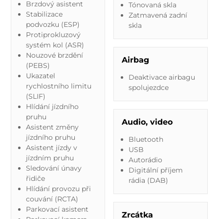
Brzdový asistent
Tónovaná skla
Stabilizace
Zatmavená zadní
podvozku (ESP)
skla
Protiprokluzový
systém kol (ASR)
Nouzové brzdění
Airbag
(PEBS)
Ukazatel
Deaktivace airbagu
rychlostního limitu
spolujezdce
(SLIF)
Hlídání jízdního
pruhu
Audio, video
Asistent změny
jízdního pruhu
Bluetooth
Asistent jízdy v
USB
jízdním pruhu
Autorádio
Sledování únavy
Digitální příjem
řidiče
rádia (DAB)
Hlídání provozu při
couvání (RCTA)
Parkovací asistent
Zrcátka