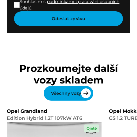
Souhlasím s
podmínkami zpracování osobních
údajů.
Prozkoumejte další
vozy skladem
Všechny vozy
Opel Grandland
Opel Mokk
Edition Hybrid 1.2T 107kW AT6
GS 1.2 TUR
Ojeté