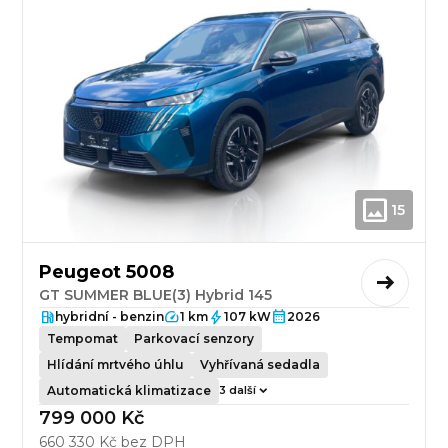
15
Peugeot 5008
GT SUMMER BLUE(3) Hybrid 145
hybridní - benzin
1 km
107 kW
2026
Tempomat
Parkovací senzory
Hlídání mrtvého úhlu
Vyhřívaná sedadla
Automatická klimatizace
3 další
799 000 Kč
660 330 Kč bez DPH