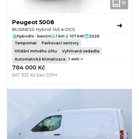
15
Peugeot 5008
BUSINESS Hybrid 145 e-DCS
hybridní - benzin
1 km
107 kW
2026
Tempomat
Parkovací senzory
Hlídání mrtvého úhlu
Vyhřívaná sedadla
Automatická klimatizace
3 další
784 000 Kč
647 933 Kč bez DPH