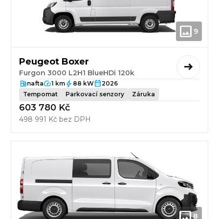
9
Peugeot Boxer
Furgon 3000 L2H1 BlueHDi 120k
nafta
1 km
88 kW
2026
Tempomat
Parkovací senzory
Záruka
603 780 Kč
498 991 Kč bez DPH
8