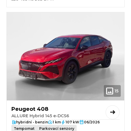
15
Peugeot 408
ALLURE Hybrid 145 e-DCS6
hybridní - benzin
1 km
107 kW
06/2026
Tempomat
Parkovací senzory