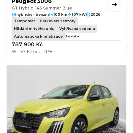
Peugeot 5008
GT Hybrid 145 Summer Blue
hybridní - benzin
100 km
107 kW
2026
Tempomat
Parkovací senzory
Hlídání mrtvého úhlu
Vyhřívaná sedadla
Automatická klimatizace
3 další
787 900 Kč
651 157 Kč bez DPH