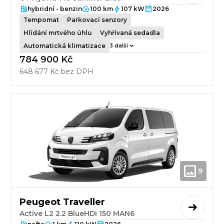
hybridní - benzin
100 km
107 kW
2026
Tempomat
Parkovací senzory
Hlídání mrtvého úhlu
Vyhřívaná sedadla
Automatická klimatizace
3 další
784 900 Kč
648 677 Kč bez DPH
9
Peugeot Traveller
Active L2 2.2 BlueHDi 150 MAN6