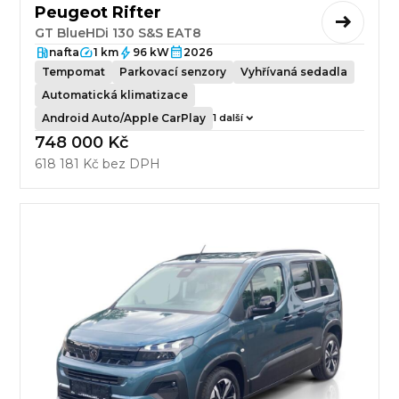
Peugeot Rifter
GT BlueHDi 130 S&S EAT8
nafta
1 km
96 kW
2026
Tempomat
Parkovací senzory
Vyhřívaná sedadla
Automatická klimatizace
Android Auto/Apple CarPlay
1 další
748 000 Kč
618 181 Kč bez DPH