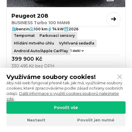
Peugeot 208
BUSINESS Turbo 100 MAN6
benzin
100 km
74 kW
2026
Tempomat
Parkovací senzory
Hlídání mrtvého úhlu
Vyhřívaná sedadla
Android Auto/Apple CarPlay
1 další
399 900 Kč
330 495 Kč bez DPH
Využíváme soubory cookies!
Aby náš web fungoval přesně tak, jak má, využíváme soubory
cookies, které zpracováváme podle zásad ochrany osobních
údajů.
Další informace o využití cookies souborů naleznete
zde
.
Povolit vše
Nastavit
Povolit jen nutné