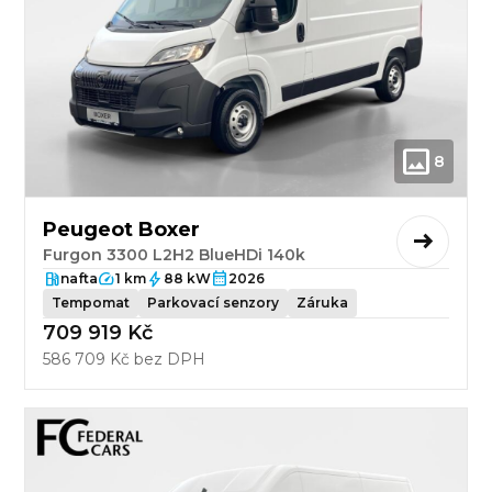
8
Peugeot Boxer
Furgon 3300 L2H2 BlueHDi 140k
nafta
1 km
88 kW
2026
Tempomat
Parkovací senzory
Záruka
709 919 Kč
586 709 Kč bez DPH