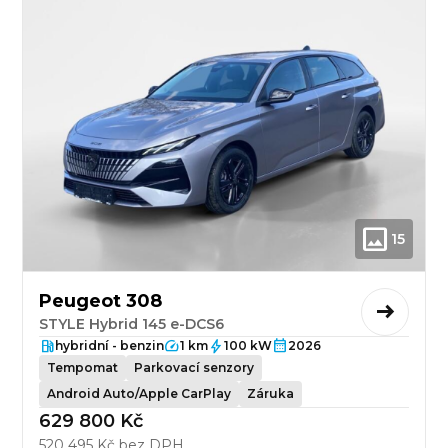
15
Peugeot 308
STYLE Hybrid 145 e-DCS6
hybridní - benzin
1 km
100 kW
2026
Tempomat
Parkovací senzory
Android Auto/Apple CarPlay
Záruka
629 800 Kč
520 495 Kč bez DPH