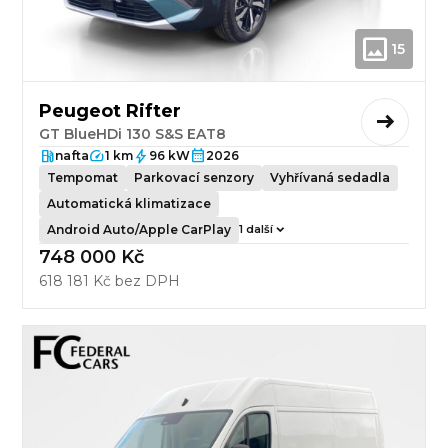
15
Peugeot Rifter
GT BlueHDi 130 S&S EAT8
nafta
1 km
96 kW
2026
Tempomat
Parkovací senzory
Vyhřívaná sedadla
Automatická klimatizace
Android Auto/Apple CarPlay
1 další
748 000 Kč
618 181 Kč bez DPH