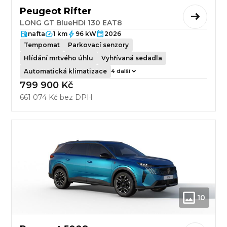
Peugeot Rifter
LONG GT BlueHDi 130 EAT8
nafta
1 km
96 kW
2026
Tempomat
Parkovací senzory
Hlídání mrtvého úhlu
Vyhřívaná sedadla
Automatická klimatizace
4 další
799 900 Kč
661 074 Kč bez DPH
10