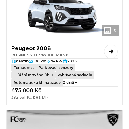
10
Peugeot 2008
BUSINESS Turbo 100 MAN6
benzin
100 km
74 kW
2026
Tempomat
Parkovací senzory
Hlídání mrtvého úhlu
Vyhřívaná sedadla
Automatická klimatizace
2 další
475 000 Kč
392 561 Kč bez DPH