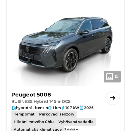
15
Peugeot 5008
BUSINESS Hybrid 145 e-DCS
hybridní - benzin
1 km
107 kW
2026
Tempomat
Parkovací senzory
Hlídání mrtvého úhlu
Vyhřívaná sedadla
Automatická klimatizace
3 další