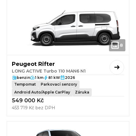
8
Peugeot Rifter
LONG ACTIVE Turbo 110 MAN6 N1
benzin
1 km
81 kW
2026
Tempomat
Parkovací senzory
Android Auto/Apple CarPlay
Záruka
549 000 Kč
453 719 Kč bez DPH