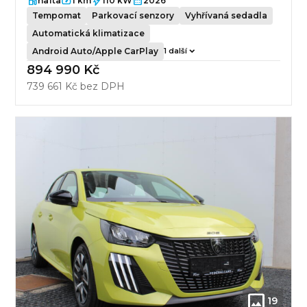
nafta
1 km
110 kW
2026
Tempomat
Parkovací senzory
Vyhřívaná sedadla
Automatická klimatizace
Android Auto/Apple CarPlay
1 další
894 990 Kč
739 661 Kč bez DPH
19