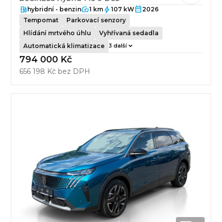
hybridní - benzin
1 km
107 kW
2026
Tempomat
Parkovací senzory
Hlídání mrtvého úhlu
Vyhřívaná sedadla
Automatická klimatizace
3 další
794 000 Kč
656 198 Kč bez DPH