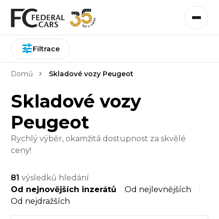
Filtrace
Domů
Skladové vozy Peugeot
Skladové vozy
Peugeot
Rychlý výběr, okamžitá dostupnost za skvělé
ceny!
81
výsledků hledání
Od nejnovějších inzerátů
Od nejlevnějších
Od nejdražších