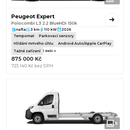
Peugeot Expert
Polocombi L3 2.2 BlueHDi 150k
nafta
3 km
110 kW
2026
Tempomat
Parkovací senzory
Hlídání mrtvého úhlu
Android Auto/Apple CarPlay
Tažné zařízení
1 další
875 000 Kč
723 140 Kč bez DPH
6