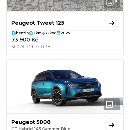
8
Peugeot Tweet 125
benzin
1 km
8 kW
2025
73 900 Kč
61 074 Kč bez DPH
11
Peugeot 5008
GT Hybrid 145 Summer Blue