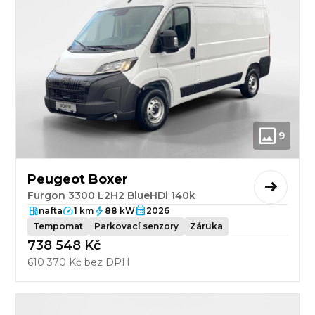
9
Peugeot Boxer
Furgon 3300 L2H2 BlueHDi 140k
nafta
1 km
88 kW
2026
Tempomat
Parkovací senzory
Záruka
738 548 Kč
610 370 Kč bez DPH